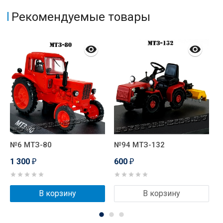
Рекомендуемые товары
№6 МТЗ-80
№94 МТЗ-132
№
1 300
600
₽
₽
В корзину
В корзину