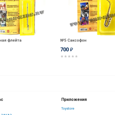
ная флейта
№5 Саксофон
700
₽
ас
Приложения
Toystore