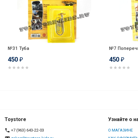
№31 Туба
№7 Попереч
450
450
₽
₽
№12 Арфа
Toystore
Узнайте о н
+7 (963) 643-22-03
О МАГАЗИНЕ