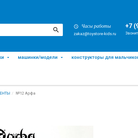
+7 (
Часы работы
Звонит
zakaz@toystore-kids.ru
ки
машинки/модели
конструкторы для мальчико
ЕНТЫ
№12 Арфа