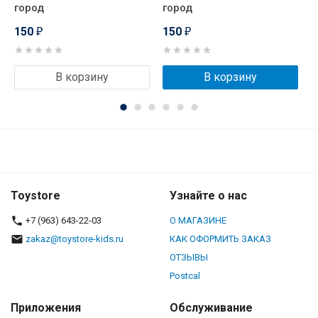
город
город
г
150
150
₽
₽
В корзину
В корзину
Toystore
Узнайте о нас
+7 (963) 643-22-03
О МАГАЗИНЕ
zakaz@toystore-kids.ru
КАК ОФОРМИТЬ ЗАКАЗ
ОТЗЫВЫ
Postcal
Приложения
Обслуживание