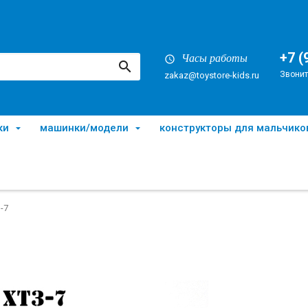
+7 (
Часы работы
Звонит
zakaz@toystore-kids.ru
ки
машинки/модели
конструкторы для мальчико
-7