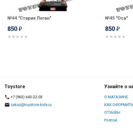
№44 "Старик Логан"
№45 "Оса"
850
850
₽
₽
№43 "Черная кошка"
Toystore
Узнайте о н
+7 (963) 643-22-03
О МАГАЗИНЕ
zakaz@toystore-kids.ru
КАК ОФОРМИТЬ
ОТЗЫВЫ
Postcal