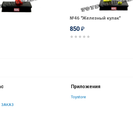
№46 "Железный кулак"
850
₽
ас
Приложения
Toystore
 ЗАКАЗ