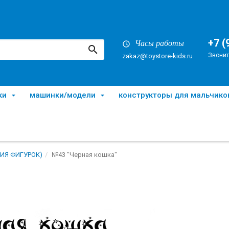
+7 (
Часы работы
Звонит
zakaz@toystore-kids.ru
ки
машинки/модели
конструкторы для мальчико
ИЯ ФИГУРОК)
№43 "Черная кошка"