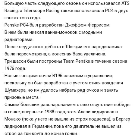
Большую часть следующего сезона он использовался ATS
Racing, а Interscope Racing также использовала PC4 в двух
гонках того года.
Penske PC4 был разработан Джеффом Феррисом.
В нем была низкая ванна-монокок с модными
радиаторами.
После неудачного дебюта в Швеции его аэродинамика
была пересмотрена, а колесная база увеличена.
Три шасси были построены Team Penske в течение сезона
1976 года.
Новые гонщики сочли B196 сложным в управлении,
поскольку он был разработан с учетом стиля вождения
Шумахера, но им удалось набрать ряд очков и занять
призовые места.
Самым большим разочарованием стало отсутствие победы
в гонке, впервые с 1988 года, хотя Алези лидировал в
Монако (пока у него не вышла из строя подвеска), а Бергер
лидировал в Германии, пока его двигатель не вышел из
строя за три круга до конца гонки.