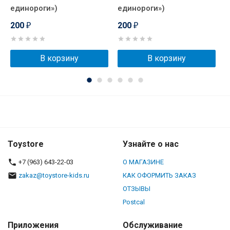
единороги»)
единороги»)
е
200
200
₽
₽
В корзину
В корзину
Toystore
Узнайте о нас
+7 (963) 643-22-03
О МАГАЗИНЕ
zakaz@toystore-kids.ru
КАК ОФОРМИТЬ ЗАКАЗ
ОТЗЫВЫ
Postcal
Приложения
Обслуживание