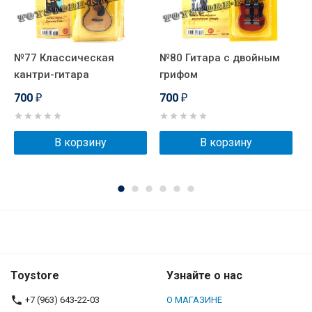
№77 Классическая
№80 Гитара с двойным
№
кантри-гитара
грифом
700
700
₽
₽
В корзину
В корзину
Toystore
Узнайте о нас
+7 (963) 643-22-03
О МАГАЗИНЕ