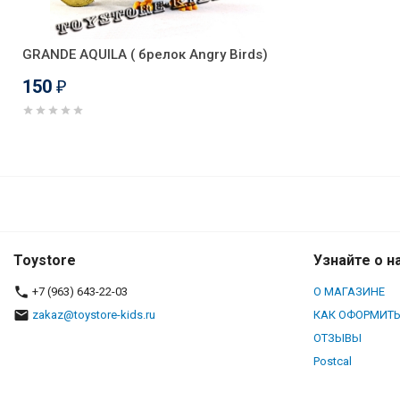
GRANDE AQUILA ( брелок Angry Birds)
150
₽
НАБОР БРЕЛОКОВ ANGRY BIRD
Toystore
Узнайте о н
+7 (963) 643-22-03
О МАГАЗИНЕ
zakaz@toystore-kids.ru
КАК ОФОРМИТЬ
ОТЗЫВЫ
Postcal