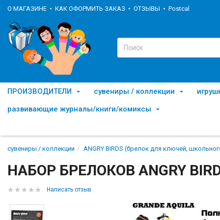
О МАГАЗИНЕ
КАК ОФОРМИТЬ ЗАКАЗ
ОТЗЫВЫ
Postcal
ПРОИЗВОДИТЕЛИ
сувениры / коллекции
игруш
развивающие журналы/книги/комиксы
сувениры / коллекции
ANGRY BIRDS (брелок для ключей, школьног
НАБОР БРЕЛОКОВ ANGRY BIRD
Написать отзыв