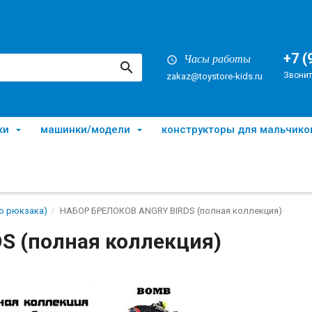
+7 (
Часы работы
Звонит
zakaz@toystore-kids.ru
ки
машинки/модели
конструкторы для мальчико
о рюкзака)
НАБОР БРЕЛОКОВ ANGRY BIRDS (полная коллекция)
S (полная коллекция)