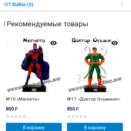
ОТЗЫВЫ (0)
Рекомендуемые товары
№10 «Магнето»
№17 «Доктор Осьминог»
№
850
850
₽
₽
В корзину
В корзину