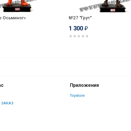
р Осьминог»
№27 "Грут"
1 300
₽
ас
Приложения
Toystore
 ЗАКАЗ