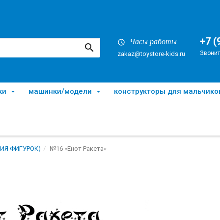
+7 (
Часы работы
Звонит
zakaz@toystore-kids.ru
ки
машинки/модели
конструкторы для мальчико
ИЯ ФИГУРОК)
№16 «Енот Ракета»