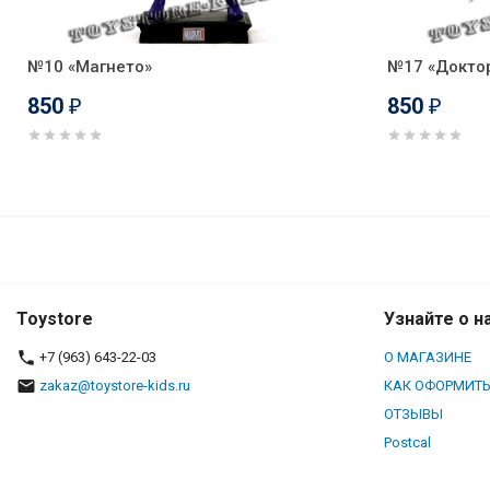
№10 «Магнето»
№17 «Докто
850
850
₽
₽
№16 «Енот Ракета»
Toystore
Узнайте о н
+7 (963) 643-22-03
О МАГАЗИНЕ
zakaz@toystore-kids.ru
КАК ОФОРМИТЬ
ОТЗЫВЫ
Postcal