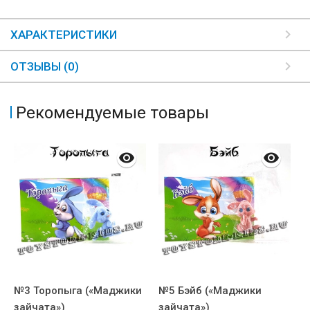
ХАРАКТЕРИСТИКИ
ОТЗЫВЫ (0)
Рекомендуемые товары
№3 Торопыга («Маджики
№5 Бэйб («Маджики
№
зайчата»)
зайчата»)
з