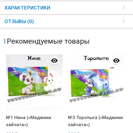
ХАРАКТЕРИСТИКИ
ОТЗЫВЫ (0)
Рекомендуемые товары
№1 Нина («Маджики
№3 Торопыга («Маджики
№
зайчата»)
зайчата»)
з