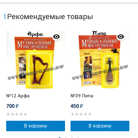
Рекомендуемые товары
№12 Арфа
№39 Пипа
№
700
450
₽
₽
В корзину
В корзину