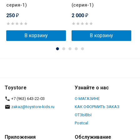
серия-1)
(серия-1)
с
250
2 000
₽
₽
В корзину
В корзину
Toystore
Узнайте о нас
+7 (963) 643-22-03
О МАГАЗИНЕ
zakaz@toystore-kids.ru
КАК ОФОРМИТЬ ЗАКАЗ
ОТЗЫВЫ
Postcal
Приложения
Обслуживание