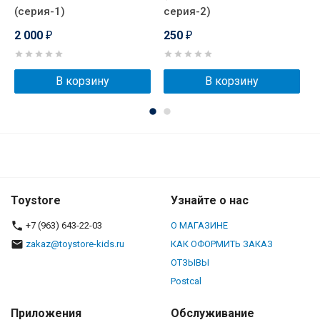
(серия-1)
серия-2)
л
2 000
250
₽
₽
В корзину
В корзину
Toystore
Узнайте о нас
+7 (963) 643-22-03
О МАГАЗИНЕ
zakaz@toystore-kids.ru
КАК ОФОРМИТЬ ЗАКАЗ
ОТЗЫВЫ
Postcal
Приложения
Обслуживание