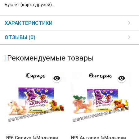
Буклет (карта друзей).
ХАРАКТЕРИСТИКИ
ОТЗЫВЫ (0)
Рекомендуемые товары
№6 Сириус («Маджики
№9 Антарис («Маджики
№